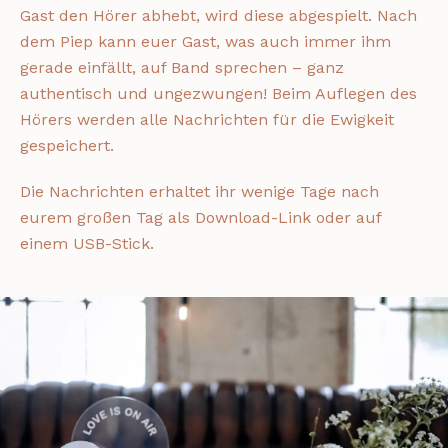
Gast den Hörer abhebt, wird diese abgespielt. Nach
dem Piep kann euer Gast, was auch immer ihm
gerade einfällt, auf Band sprechen – ganz
authentisch und ungezwungen! Beim Auflegen des
Hörers werden alle Nachrichten für die Ewigkeit
gespeichert.
Die Nachrichten erhaltet ihr wenige Tage nach
eurem großen Tag als Download-Link oder auf
einem USB-Stick.