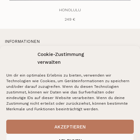
HONOLULU
249 €
INFORMATIONEN
Versand & Rücksendung
Cookie-Zustimmung
FAQ
About us
verwalten
Blog
Um dir ein optimales Erlebnis zu bieten, verwenden wir
UNTERNEHMEN
Technologien wie Cookies, um Geräteinformationen zu speichern
und/oder darauf zuzugreifen. Wenn du diesen Technologien
Kontakt
zustimmst, können wir Daten wie das Surfverhalten oder
AGB
eindeutige IDs auf dieser Website verarbeiten. Wenn du deine
Impressum
Zustimmung nicht erteilst oder zurückziehst, können bestimmte
Datenschutz
Merkmale und Funktionen beeinträchtigt werden.
FOLLOW US
Instagram
AKZEPTIEREN
TikTok
Pinterest